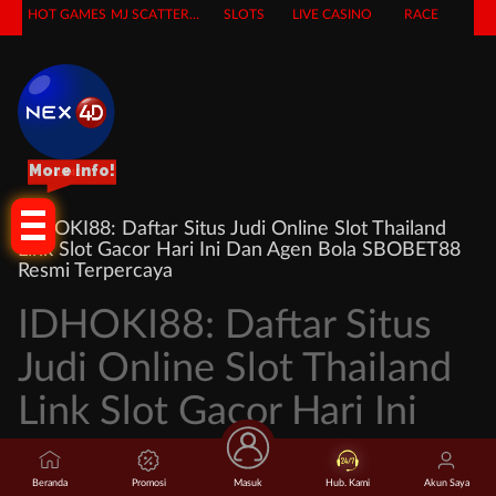
HOT GAMES
MJ SCATTER ANGPAO 💎
SLOTS
LIVE CASINO
RACE
More Info!
NEX4D
IDHOKI88: Daftar Situs Judi Online Slot Thailand
Link Slot Gacor Hari Ini Dan Agen Bola SBOBET88
Resmi Terpercaya
IDHOKI88: Daftar Situs
Judi Online Slot Thailand
Link Slot Gacor Hari Ini
Dan Agen Bola
Beranda
Promosi
Masuk
Hub. Kami
Akun Saya