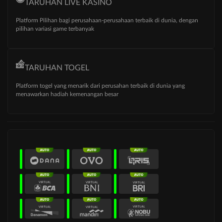
TARUHAN LIVE KASINO
Platform Pilihan bagi perusahaan-perusahaan terbaik di dunia, dengan
pilihan variasi game terbanyak
TARUHAN TOGEL
Platform togel yang menarik dari perusahan terbaik di dunia yang
menawarkan hadiah kemenangan besar