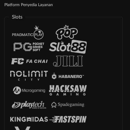
Platform Penyedia Layanan
Slots