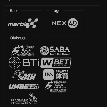
Race
Togel
Olahraga