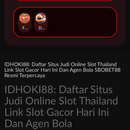
Flying Phoenix
Dragon or Crash
IDHOKI88: Daftar Situs Judi Online Slot Thailand
Link Slot Gacor Hari Ini Dan Agen Bola SBOBET88
Resmi Terpercaya
IDHOKI88: Daftar Situs
Judi Online Slot Thailand
Link Slot Gacor Hari Ini
Dan Agen Bola