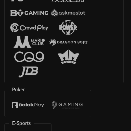
Poker
E-Sports