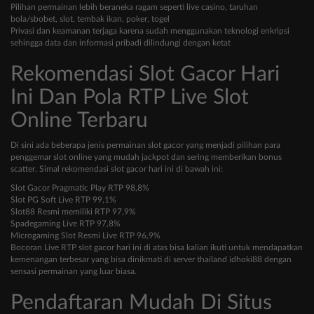
Pilihan permainan lebih beraneka ragam seperti live casino, taruhan
bola/sbobet, slot, tembak ikan, poker, togel
Privasi dan keamanan terjaga karena sudah menggunakan teknologi enkripsi
sehingga data dan informasi pribadi dilindungi dengan ketat
Rekomendasi Slot Gacor Hari
Ini Dan Pola RTP Live Slot
Online Terbaru
Di sini ada beberapa jenis permainan slot gacor yang menjadi pilihan para
penggemar slot online yang mudah jackpot dan sering memberikan bonus
scatter. Simal rekomendasi slot gacor hari ini di bawah ini:
Slot Gacor Pragmatic Play RTP 98,8%
Slot PG Soft Live RTP 99,1%
Slot88 Resmi memiliki RTP 97,9%
Spadegaming Live RTP 97,8%
Microgaming Slot Resmi Live RTP 96,9%
Bocoran Live RTP slot gacor hari ini di atas bisa kalian ikuti untuk mendapatkan
kemenangan terbesar yang bisa dinikmati di server thailand idhoki88 dengan
sensasi permainan yang luar biasa.
Pendaftaran Mudah Di Situs