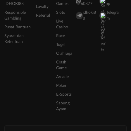
IDHOKI88
Games
60877
pp
Loyalty
Responsible
Slots
idhoki8
Telegra
Referral
Gambling
8
m
Live
Pusat Bantuan
Casino
Syarat dan
Race
Ketentuan
Togel
Olahraga
Crash
Game
Arcade
Poker
E-Sports
Sabung
Ayam