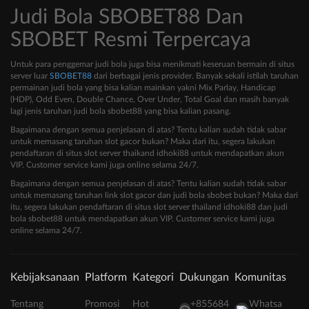
Judi Bola SBOBET88 Dan
SBOBET Resmi Terpercaya
Untuk para penggemar judi bola juga bisa menikmati keseruan bermain di situs
server luar
SBOBET88
dari berbagai jenis provider. Banyak sekali istilah taruhan
permainan judi bola yang bisa kalian mainkan yakni Mix Parlay, Handicap
(HDP), Odd Even, Double Chance, Over Under, Total Goal dan masih banyak
lagi jenis taruhan judi bola sbobet88 yang bisa kalian pasang.
Bagaimana dengan semua penjelasan di atas? Tentu kalian sudah tidak sabar
untuk memasang taruhan slot gacor bukan? Maka dari itu, segera lakukan
pendaftaran di situs slot server thaikand idhoki88 untuk mendapatkan akun
VIP. Customer service kami juga online selama 24/7.
Bagaimana dengan semua penjelasan di atas? Tentu kalian sudah tidak sabar
untuk memasang taruhan link slot gacor dan judi bola sbobet bukan? Maka dari
itu, segera lakukan pendaftaran di situs slot server thailand idhoki88 dan judi
bola sbobet88 untuk mendapatkan akun VIP. Customer service kami juga
online selama 24/7.
Kebijaksanaan
Platform
Kategori
Dukungan
Komunitas
Tentang
Promosi
Hot
+855684
Whatsa