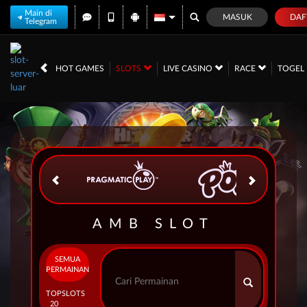
Main di
MASUK
DAF
Telegram
IDR
12,670,198,
HOT GAMES
SLOTS
LIVE CASINO
RACE
TOGEL
AMB SLOT
SEMUA
PERMAINAN
TOP
SLOTS
20