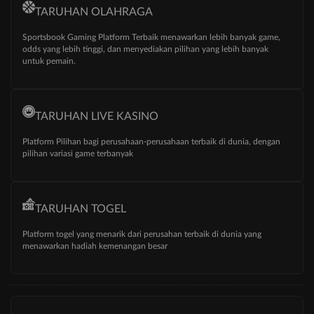
TARUHAN OLAHRAGA
Sportsbook Gaming Platform Terbaik menawarkan lebih banyak game,
odds yang lebih tinggi, dan menyediakan pilihan yang lebih banyak
untuk pemain.
TARUHAN LIVE KASINO
Platform Pilihan bagi perusahaan-perusahaan terbaik di dunia, dengan
pilihan variasi game terbanyak
TARUHAN TOGEL
Platform togel yang menarik dari perusahan terbaik di dunia yang
menawarkan hadiah kemenangan besar