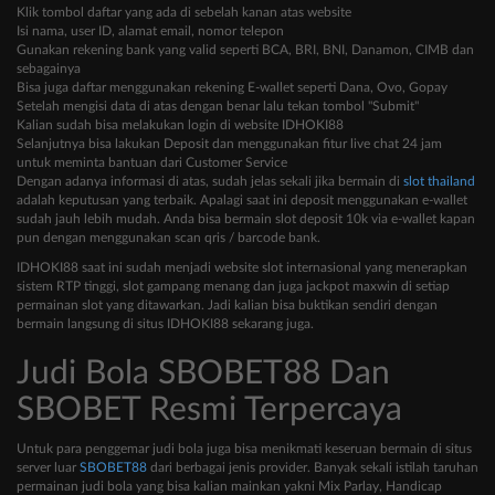
Klik tombol daftar yang ada di sebelah kanan atas website
Isi nama, user ID, alamat email, nomor telepon
Gunakan rekening bank yang valid seperti BCA, BRI, BNI, Danamon, CIMB dan
sebagainya
Bisa juga daftar menggunakan rekening E-wallet seperti Dana, Ovo, Gopay
Setelah mengisi data di atas dengan benar lalu tekan tombol "Submit"
Kalian sudah bisa melakukan login di website IDHOKI88
Selanjutnya bisa lakukan Deposit dan menggunakan fitur live chat 24 jam
untuk meminta bantuan dari Customer Service
Dengan adanya informasi di atas, sudah jelas sekali jika bermain di
slot thailand
adalah keputusan yang terbaik. Apalagi saat ini deposit menggunakan e-wallet
sudah jauh lebih mudah. Anda bisa bermain slot deposit 10k via e-wallet kapan
pun dengan menggunakan scan qris / barcode bank.
IDHOKI88 saat ini sudah menjadi website slot internasional yang menerapkan
sistem RTP tinggi, slot gampang menang dan juga jackpot maxwin di setiap
permainan slot yang ditawarkan. Jadi kalian bisa buktikan sendiri dengan
bermain langsung di situs IDHOKI88 sekarang juga.
Judi Bola SBOBET88 Dan
SBOBET Resmi Terpercaya
Untuk para penggemar judi bola juga bisa menikmati keseruan bermain di situs
server luar
SBOBET88
dari berbagai jenis provider. Banyak sekali istilah taruhan
permainan judi bola yang bisa kalian mainkan yakni Mix Parlay, Handicap