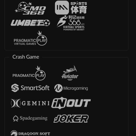
Crash Game