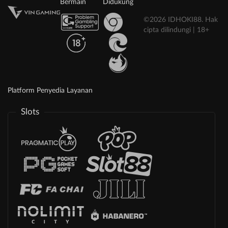
Bermain
Didukung
©2026 IDHOKI88. Hak
cipta dilindungi | 18+
Platform Penyedia Layanan
Slots