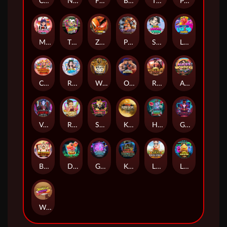
Cupid's Garden
Natural Ace
Fishing's Paradise
Blessing of the Tiger
Tiki Paradise
Punk Star
Moe Moe Cute
The King Joker
Zushi Prime
Pet Ranger
Squid Toon
Lab 19 Mania
Centillion Gods
Rich Rich Water
Wrath of Egypt
ONE Boxing
Roma Plus
Alice's Wonder
Vampire Hunter
Royal Thai Dessert
Shiba Mogul
Kingdom Z
Hungry Krahung
Ghost House
Blessing of the Ox
Dino Pops
Grand Shine
Kraken Treasure
Lucky NangKwak
Little Monster
Wonder Cuisine