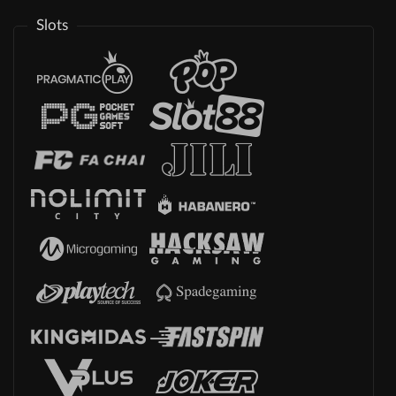
Slots