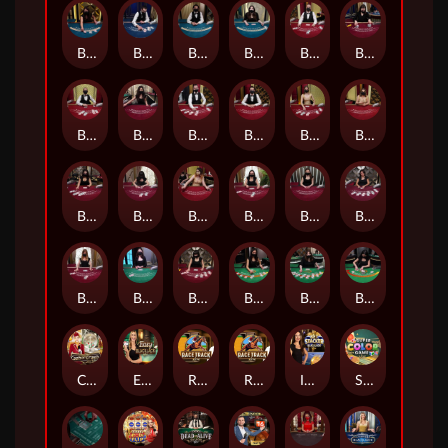
Blackjack_Silver_4
Blackjack_Silver_5
Blackjack_Silver_6
Blackjack_Silver_7
Blackjack_VIP_A
Blackjack_VIP_Alpha
Blackjack_VIP_B
Blackjack_VIP_Beta
Blackjack_VIP_C
Blackjack_VIP_D
Blackjack_VIP_E
Blackjack_VIP_G
Blackjack_VIP_Gamma
Blackjack_VIP_H
Blackjack_VIP_I
Blackjack_VIP_L
Blackjack_VIP_M
Blackjack_VIP_N
Blackjack_VIP_Q
Blackjack_VIP_x
Blackjack_VIP_Z
Blackjack_White_A
Blackjack_White_B
Blackjack_White_C
Cash or Crash
Easy Blackjack
Race Track
Race Track First Person
Infinite Bet Stacker Blackjack
Super Color Game