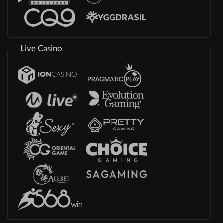
Live Casino