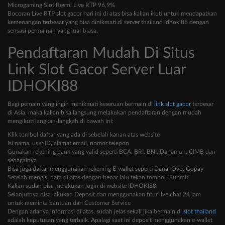
Microgaming Slot Resmi Live RTP 96,9%
Bocoran Live RTP slot gacor hari ini di atas bisa kalian ikuti untuk mendapatkan
kemenangan terbesar yang bisa dinikmati di server thailand idhoki88 dengan
sensasi permainan yang luar biasa.
Pendaftaran Mudah Di Situs
Link Slot Gacor Server Luar
IDHOKI88
Bagi pemain yang ingin menikmati keseruan bermain di
link slot gacor
terbesar
di Asia, maka kalian bisa langsung melakukan pendaftaran dengan mudah
mengikuti langkah-langkah di bawah ini:
Klik tombol daftar yang ada di sebelah kanan atas website
Isi nama, user ID, alamat email, nomor telepon
Gunakan rekening bank yang valid seperti BCA, BRI, BNI, Danamon, CIMB dan
sebagainya
Bisa juga daftar menggunakan rekening E-wallet seperti Dana, Ovo, Gopay
Setelah mengisi data di atas dengan benar lalu tekan tombol "Submit"
Kalian sudah bisa melakukan login di website IDHOKI88
Selanjutnya bisa lakukan Deposit dan menggunakan fitur live chat 24 jam
untuk meminta bantuan dari Customer Service
Dengan adanya informasi di atas, sudah jelas sekali jika bermain di
slot thailand
adalah keputusan yang terbaik. Apalagi saat ini deposit menggunakan e-wallet