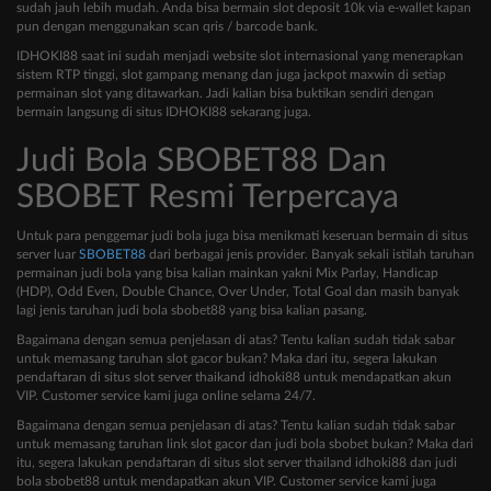
sudah jauh lebih mudah. Anda bisa bermain slot deposit 10k via e-wallet kapan
pun dengan menggunakan scan qris / barcode bank.
IDHOKI88 saat ini sudah menjadi website slot internasional yang menerapkan
sistem RTP tinggi, slot gampang menang dan juga jackpot maxwin di setiap
permainan slot yang ditawarkan. Jadi kalian bisa buktikan sendiri dengan
bermain langsung di situs IDHOKI88 sekarang juga.
Judi Bola SBOBET88 Dan
SBOBET Resmi Terpercaya
Untuk para penggemar judi bola juga bisa menikmati keseruan bermain di situs
server luar
SBOBET88
dari berbagai jenis provider. Banyak sekali istilah taruhan
permainan judi bola yang bisa kalian mainkan yakni Mix Parlay, Handicap
(HDP), Odd Even, Double Chance, Over Under, Total Goal dan masih banyak
lagi jenis taruhan judi bola sbobet88 yang bisa kalian pasang.
Bagaimana dengan semua penjelasan di atas? Tentu kalian sudah tidak sabar
untuk memasang taruhan slot gacor bukan? Maka dari itu, segera lakukan
pendaftaran di situs slot server thaikand idhoki88 untuk mendapatkan akun
VIP. Customer service kami juga online selama 24/7.
Bagaimana dengan semua penjelasan di atas? Tentu kalian sudah tidak sabar
untuk memasang taruhan link slot gacor dan judi bola sbobet bukan? Maka dari
itu, segera lakukan pendaftaran di situs slot server thailand idhoki88 dan judi
bola sbobet88 untuk mendapatkan akun VIP. Customer service kami juga