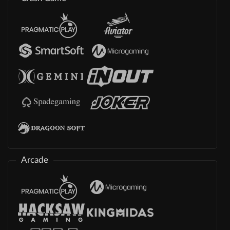
Arcade