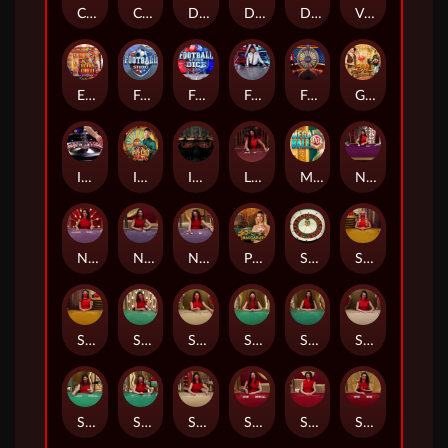
Craps
Crazy Coin Flip
Dead or Alive: Saloon
Deal or No Deal
Dragon_Tiger
VIP Always 6 Blackjack 1
Extra Chilli Epic Spin
Football Studio
Football Studio Dice
Football_Studio
Fortune_Wheel
Gonzo's Treasure Map
Immersive_Roulette
Imperial Quest
Instant_Roulette
Lightning_Baccarat
Mega Ball
No_Comm_Baccarat
No_Comm_Speed_Baccarat_A
No_Comm_Speed_Baccarat_B
No_Comm_Speed_Baccarat_C
Prosperity Tree Baccarat
Speed_Auto_Roulette
Speed_Baccarat_A
Speed_Baccarat_B
Speed_Baccarat_C
Speed_Baccarat_D
Speed_Baccarat_E
Speed_Baccarat_F
Speed_Baccarat_G
Speed_Baccarat_H
Speed_Baccarat_I
Speed_Baccarat_J
Speed_Baccarat_k
Speed_Baccarat_L
Speed_Baccarat_N