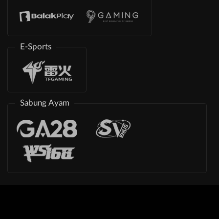
E-Sports
Sabung Ayam